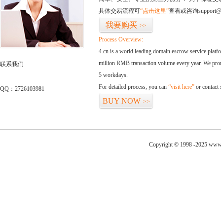
具体交易流程可
“点击这里”
查看或咨询support@
我要购买
>>
Process Overview:
4.cn is a world leading domain escrow service plat
million RMB transaction volume every year. We promi
联系我们
5 workdays.
For detailed process, you can
“visit here”
or contact
QQ：2726103981
BUY NOW
>>
Copyright © 1998 -2025 www.o