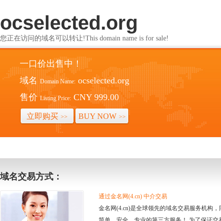
ocselected.org
您正在访问的域名可以转让!This domain name is for sale!
一口价出售中！
域名
ocselected.org
Domain Name:
售价
CNY 999.00
Listing Price:
立即购买
BUY NOW
>>
>>
域名交易方式：
通过金名网(4.cn) 中介交易
金名网(4.cn)是全球领先的域名交易服务机
简单、安全、专业的第三方服务！ 为了保证交